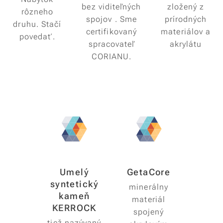
bez viditeľných
zložený z
rôzneho
spojov . Sme
prírodných
druhu. Stačí
certifikovaný
materiálov a
povedať.
spracovateľ
akrylátu
CORIANU.
Umelý
GetaCore
syntetický
minerálny
kameň
materiál
KERROCK
spojený
tiež nazývaný