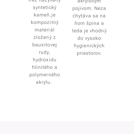
akrylovým
syntetický
pojivom. Neza
kameň,je
chytáva sa na
kompozitný
ňom špina a
materiál
teda je vhodný
zložený z
do vysoko
bauxitovej
hygienických
rudy,
priestorov.
hydroxidu
hlinitého a
polymerného
akrylu.